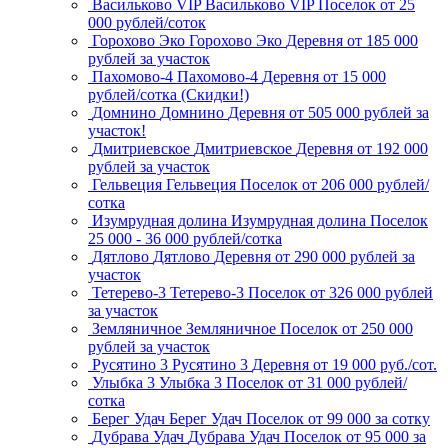
Васильково VIP
Васильково VIP
Поселок
от 25
000 рублей/соток
Горохово Эко
Горохово Эко
Деревня
от 185 000
рублей за участок
Пахомово-4
Пахомово-4
Деревня
от 15 000
рублей/сотка (Скидки!)
Домнино
Домнино
Деревня
от 505 000 рублей за
участок!
Дмитриевское
Дмитриевское
Деревня
от 192 000
рублей за участок
Гельвеция
Гельвеция
Поселок
от 206 000 рублей/
сотка
Изумрудная долина
Изумрудная долина
Поселок
25 000 - 36 000 рублей/сотка
Дятлово
Дятлово
Деревня
от 290 000 рублей за
участок
Тетерево-3
Тетерево-3
Поселок
от 326 000 рублей
за участок
Земляничное
Земляничное
Поселок
от 250 000
рублей за участок
Русятино 3
Русятино 3
Деревня
от 19 000 руб./сот.
Улыбка 3
Улыбка 3
Поселок
от 31 000 рублей/
сотка
Берег Удач
Берег Удач
Поселок
от 99 000 за сотку
Дубрава Удач
Дубрава Удач
Поселок
от 95 000 за