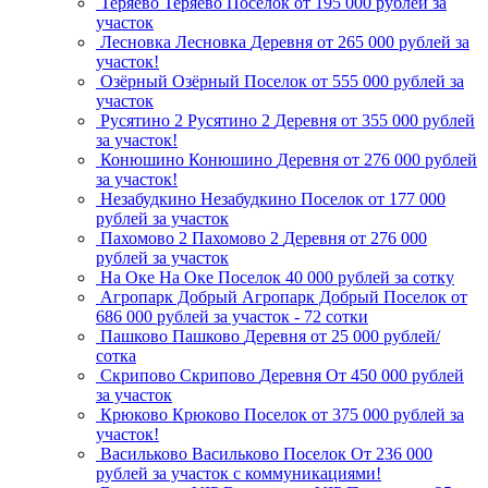
Теряево
Теряево
Поселок
от 195 000 рублей за
участок
Лесновка
Лесновка
Деревня
от 265 000 рублей за
участок!
Озёрный
Озёрный
Поселок
от 555 000 рублей за
участок
Русятино 2
Русятино 2
Деревня
от 355 000 рублей
за участок!
Конюшино
Конюшино
Деревня
от 276 000 рублей
за участок!
Незабудкино
Незабудкино
Поселок
от 177 000
рублей за участок
Пахомово 2
Пахомово 2
Деревня
от 276 000
рублей за участок
На Оке
На Оке
Поселок
40 000 рублей за сотку
Агропарк Добрый
Агропарк Добрый
Поселок
от
686 000 рублей за участок - 72 сотки
Пашково
Пашково
Деревня
от 25 000 рублей/
сотка
Скрипово
Скрипово
Деревня
От 450 000 рублей
за участок
Крюково
Крюково
Поселок
от 375 000 рублей за
участок!
Васильково
Васильково
Поселок
От 236 000
рублей за участок с коммуникациями!