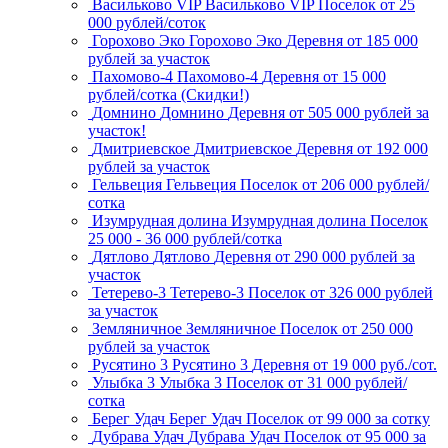
Васильково VIP
Васильково VIP
Поселок
от 25
000 рублей/соток
Горохово Эко
Горохово Эко
Деревня
от 185 000
рублей за участок
Пахомово-4
Пахомово-4
Деревня
от 15 000
рублей/сотка (Скидки!)
Домнино
Домнино
Деревня
от 505 000 рублей за
участок!
Дмитриевское
Дмитриевское
Деревня
от 192 000
рублей за участок
Гельвеция
Гельвеция
Поселок
от 206 000 рублей/
сотка
Изумрудная долина
Изумрудная долина
Поселок
25 000 - 36 000 рублей/сотка
Дятлово
Дятлово
Деревня
от 290 000 рублей за
участок
Тетерево-3
Тетерево-3
Поселок
от 326 000 рублей
за участок
Земляничное
Земляничное
Поселок
от 250 000
рублей за участок
Русятино 3
Русятино 3
Деревня
от 19 000 руб./сот.
Улыбка 3
Улыбка 3
Поселок
от 31 000 рублей/
сотка
Берег Удач
Берег Удач
Поселок
от 99 000 за сотку
Дубрава Удач
Дубрава Удач
Поселок
от 95 000 за