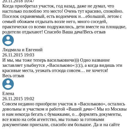
20.11.2018 10:47
Когда приобретал участок, год назад, даже не думал, что
настолько полюблю это место! Очень тут красиво, спокойно.
Поселок охраняемый, есть водоемчик н
…
ебольшой, летом с
семьей обожаем отдыхать возле него, много соседей,
практически со всеми подружились, дети вместе на площадке,
родители отдыхают! Спасибо Ваша дача!
Весь отзыв
Людмила и Евгений
26.11.2015 19:03
И мы, мы тоже теперь васильковичи))) Одно название
заставляет улыбнутся ,«Васильково»:):):), а когда видишь эти
красивые места, уезжать отсюда совсем
…
не хочется!
Весь отзыв
Елена
26.11.2015 19:02
Совсем недавно приобрели участок в «Васильково», остались
довольны и участком и работой «Вашей дачи»! Мы из Москвы
и нам некогда бегать с бумажками, о
…
формлять документы,
все взяло на себя агентство, мы только за готовыми
документами приехали, спасибо им большое. Да и на сайте