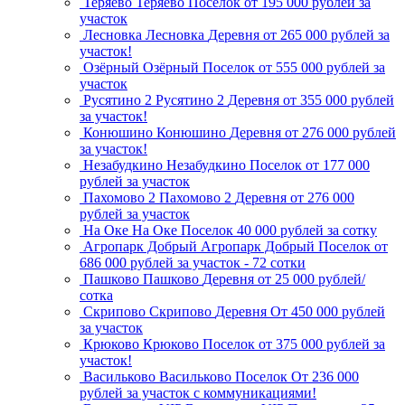
Теряево
Теряево
Поселок
от 195 000 рублей за
участок
Лесновка
Лесновка
Деревня
от 265 000 рублей за
участок!
Озёрный
Озёрный
Поселок
от 555 000 рублей за
участок
Русятино 2
Русятино 2
Деревня
от 355 000 рублей
за участок!
Конюшино
Конюшино
Деревня
от 276 000 рублей
за участок!
Незабудкино
Незабудкино
Поселок
от 177 000
рублей за участок
Пахомово 2
Пахомово 2
Деревня
от 276 000
рублей за участок
На Оке
На Оке
Поселок
40 000 рублей за сотку
Агропарк Добрый
Агропарк Добрый
Поселок
от
686 000 рублей за участок - 72 сотки
Пашково
Пашково
Деревня
от 25 000 рублей/
сотка
Скрипово
Скрипово
Деревня
От 450 000 рублей
за участок
Крюково
Крюково
Поселок
от 375 000 рублей за
участок!
Васильково
Васильково
Поселок
От 236 000
рублей за участок с коммуникациями!