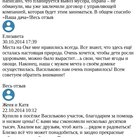
написано, что планируется вывоз мусора, охрана – не
обманули, мы уже заключили договор с управляющей
компанией, которая будет этим заниматься. В общем спасибо
«Ваша дача»!
Весь отзыв
Елизавета
30.10.2014 17:39
Места на Оке мне нравились всегда. Все знают, что здесь ещё
осталась настоящая природа. Очень хочется, чтобы дети росли
здоровыми, можно было вырастит
…
ь свои, чистые ягоды и
овощи. Наконец, наша с мужем мечта о своём домике
осуществилась. Васильково нам очень понравилось! Всем
советуем обратить внимание!
Весь отзыв
Женя и Катя
22.10.2014 10:12
Купили в посёлке Васильково участок, благодарим за помощь
и низкие цены! С вами мы сэкономили несколько десятков
тысяч. Хвалим вас друзьям, чтоб жить
…
рядом и радоваться!
Близко всё что может понадобиться, и заодно прекрасные