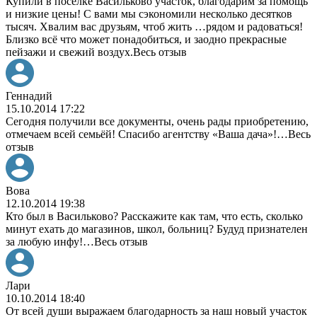
Купили в посёлке Васильково участок, благодарим за помощь
и низкие цены! С вами мы сэкономили несколько десятков
тысяч. Хвалим вас друзьям, чтоб жить
…
рядом и радоваться!
Близко всё что может понадобиться, и заодно прекрасные
пейзажи и свежий воздух.
Весь отзыв
Геннадий
15.10.2014 17:22
Сегодня получили все документы, очень рады приобретению,
отмечаем всей семьёй! Спасибо агентству «Ваша дача»!
…
Весь
отзыв
Вова
12.10.2014 19:38
Кто был в Васильково? Расскажите как там, что есть, сколько
минут ехать до магазинов, школ, больниц? Будуд признателен
за любую инфу!
…
Весь отзыв
Лари
10.10.2014 18:40
От всей души выражаем благодарность за наш новый участок