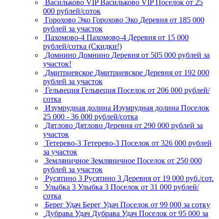
Васильково VIP
Васильково VIP
Поселок
от 25
000 рублей/соток
Горохово Эко
Горохово Эко
Деревня
от 185 000
рублей за участок
Пахомово-4
Пахомово-4
Деревня
от 15 000
рублей/сотка (Скидки!)
Домнино
Домнино
Деревня
от 505 000 рублей за
участок!
Дмитриевское
Дмитриевское
Деревня
от 192 000
рублей за участок
Гельвеция
Гельвеция
Поселок
от 206 000 рублей/
сотка
Изумрудная долина
Изумрудная долина
Поселок
25 000 - 36 000 рублей/сотка
Дятлово
Дятлово
Деревня
от 290 000 рублей за
участок
Тетерево-3
Тетерево-3
Поселок
от 326 000 рублей
за участок
Земляничное
Земляничное
Поселок
от 250 000
рублей за участок
Русятино 3
Русятино 3
Деревня
от 19 000 руб./сот.
Улыбка 3
Улыбка 3
Поселок
от 31 000 рублей/
сотка
Берег Удач
Берег Удач
Поселок
от 99 000 за сотку
Дубрава Удач
Дубрава Удач
Поселок
от 95 000 за