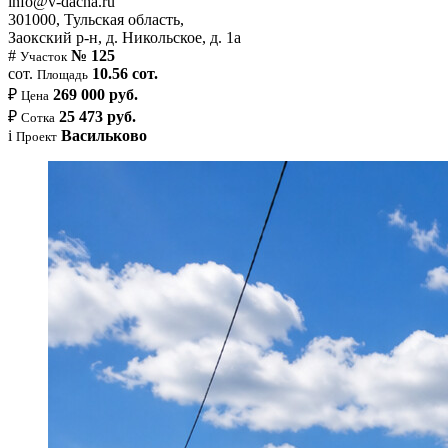
info@v-dacha.ru
301000, Тульская область,
Заокский р-н, д. Никольское, д. 1а
#
№ 125
Участок
сот.
10.56 сот.
Площадь
₽
269 000 руб.
Цена
₽
25 473 руб.
Сотка
i
Васильково
Проект