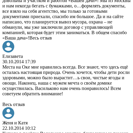
довольны и участком и работой «Вашей дачи»! Мы из Москвы
и нам некогда бегать с бумажками, о
…
формлять документы,
все взяло на себя агентство, мы только за готовыми
документами приехали, спасибо им большое. Да и на сайте
написано, что планируется вывоз мусора, охрана – не
обманули, мы уже заключили договор с управляющей
компанией, которая будет этим заниматься. В общем спасибо
«Ваша дача»!
Весь отзыв
Елизавета
30.10.2014 17:39
Места на Оке мне нравились всегда. Все знают, что здесь ещё
осталась настоящая природа. Очень хочется, чтобы дети росли
здоровыми, можно было вырастит
…
ь свои, чистые ягоды и
овощи. Наконец, наша с мужем мечта о своём домике
осуществилась. Васильково нам очень понравилось! Всем
советуем обратить внимание!
Весь отзыв
Женя и Катя
22.10.2014 10:12