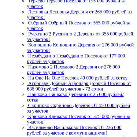
Теряево
Теряево
Поселок
от 195 000 рублей за
участок
Лесновка
Лесновка
Деревня
от 265 000 рублей за
участок!
Озёрный
Озёрный
Поселок
от 555 000 рублей за
участок
Русятино 2
Русятино 2
Деревня
от 355 000 рублей
за участок!
Конюшино
Конюшино
Деревня
от 276 000 рублей
за участок!
Незабудкино
Незабудкино
Поселок
от 177 000
рублей за участок
Пахомово 2
Пахомово 2
Деревня
от 276 000
рублей за участок
На Оке
На Оке
Поселок
40 000 рублей за сотку
Агропарк Добрый
Агропарк Добрый
Поселок
от
686 000 рублей за участок - 72 сотки
Пашково
Пашково
Деревня
от 25 000 рублей/
сотка
Скрипово
Скрипово
Деревня
От 450 000 рублей
за участок
Крюково
Крюково
Поселок
от 375 000 рублей за
участок!
Васильково
Васильково
Поселок
От 236 000
рублей за участок с коммуникациями!