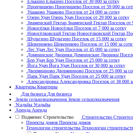
Елькино
Елькино
Поселок
от 39 000 за сотку
Прончищево
Прончищево
Поселок
от 59 000 за со
Ушаково
Ушаково
Поселок
от 24 000 за сотку
Озеро Удач
Озеро Удач
Поселок
от 29 000 за сотку
Знаменский Гектар
Знаменский Гектар
Поселок
от 
Новосёлки
Новосёлки
Поселок
от 7 000 за сотку
Новосёлковский Гектар
Новосёлковский Гектар
По
Шульгино
Шульгино
Поселок
от 15 000 за сотку
Шеверняево
Шеверняево
Поселок
от 15 000 за сотк
Лес Удач
Лес Удач
Поселок
от 45 000 за сотку
Домнинские Дворики
Домнинские Дворики
Посел
Бор Удач
Бор Удач
Поселок
от 25 000 за сотку
Йога Удач
Йога Удач
Поселок
от 30 000 за сотку
Дворяниново
Дворяниново
Поселок
от 25 000 за с
Парк Удач
Парк Удач
Поселок
от 25 000 за сотку
Александровка
Александровка
Поселок
от 38 000 з
Квартиры
Квартиры
Для бизнеса
Для бизнеса
Земли сельхозназначения
Земли сельхозназначения
Усадьбы
Усадьбы
Аренда
Аренда
Подменю: Строительство
Строительство
Строител
Проекты домов
Проекты домов
Технологии строительства
Технологии строительст