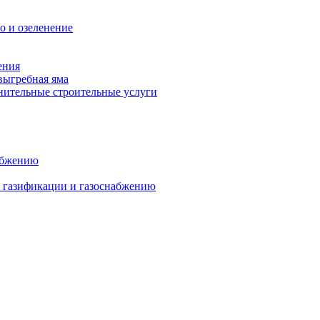
о и озеленение
ения
выгребная яма
ительные строительные услуги
абжению
о газификации и газоснабжению