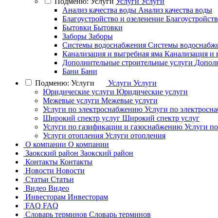
Подменю: Услуги
Услуги
Услуги
Анализ качества воды
Анализ качества воды
Благоустройство и озеленение
Благоустройств
Бытовки
Бытовки
Заборы
Заборы
Системы водоснабжения
Системы водоснабж
Канализация и выгребная яма
Канализация и 
Дополнительные строительные услуги
Дополн
Бани
Бани
Подменю: Услуги
Услуги
Услуги
Юридические услуги
Юридические услуги
Межевые услуги
Межевые услуги
Услуги по электроснабжению
Услуги по электросн
Широкий спектр услуг
Широкий спектр услуг
Услуги по газификации и газоснабжению
Услуги п
Услуги отопления
Услуги отопления
О компании
О компании
Заокский район
Заокский район
Контакты
Контакты
Новости
Новости
Статьи
Статьи
Видео
Видео
Инвесторам
Инвесторам
FAQ
FAQ
Словарь терминов
Словарь терминов