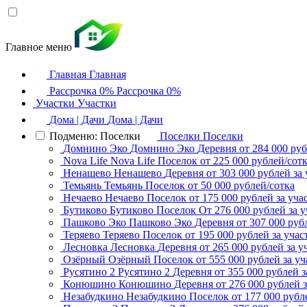
Главное меню
Главная
Главная
Рассрочка 0%
Рассрочка 0%
Участки
Участки
Дома | Дачи
Дома | Дачи
Подменю: Поселки
Поселки
Поселки
Домнино Эко
Домнино Эко
Деревня
от 284 000 руб
Nova Life
Nova Life
Поселок
от 225 000 рублей/сот
Ненашево
Ненашево
Деревня
от 303 000 рублей за 
Темьянь
Темьянь
Поселок
от 50 000 рублей/сотка
Нечаево
Нечаево
Поселок
от 175 000 рублей за уча
Бутиково
Бутиково
Поселок
От 276 000 рублей за у
Пашково Эко
Пашково Эко
Деревня
от 307 000 руб
Теряево
Теряево
Поселок
от 195 000 рублей за учас
Лесновка
Лесновка
Деревня
от 265 000 рублей за у
Озёрный
Озёрный
Поселок
от 555 000 рублей за уч
Русятино 2
Русятино 2
Деревня
от 355 000 рублей з
Конюшино
Конюшино
Деревня
от 276 000 рублей з
Незабудкино
Незабудкино
Поселок
от 177 000 рубл