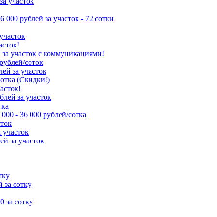
за участок
86 000 рублей за участок - 72 сотки
 участок
асток!
й за участок с коммуникациями!
 рублей/соток
лей за участок
сотка (Скидки!)
часток!
ублей за участок
тка
 000 - 36 000 рублей/сотка
сток
а участок
ей за участок
тку
й за сотку
00 за сотку