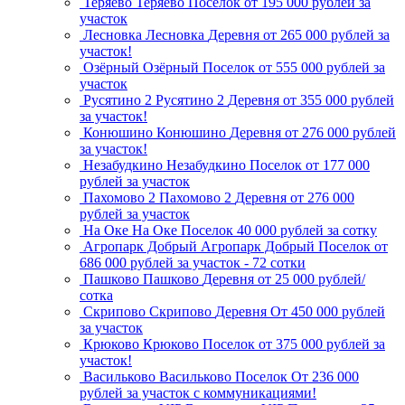
Теряево
Теряево
Поселок
от 195 000 рублей за
участок
Лесновка
Лесновка
Деревня
от 265 000 рублей за
участок!
Озёрный
Озёрный
Поселок
от 555 000 рублей за
участок
Русятино 2
Русятино 2
Деревня
от 355 000 рублей
за участок!
Конюшино
Конюшино
Деревня
от 276 000 рублей
за участок!
Незабудкино
Незабудкино
Поселок
от 177 000
рублей за участок
Пахомово 2
Пахомово 2
Деревня
от 276 000
рублей за участок
На Оке
На Оке
Поселок
40 000 рублей за сотку
Агропарк Добрый
Агропарк Добрый
Поселок
от
686 000 рублей за участок - 72 сотки
Пашково
Пашково
Деревня
от 25 000 рублей/
сотка
Скрипово
Скрипово
Деревня
От 450 000 рублей
за участок
Крюково
Крюково
Поселок
от 375 000 рублей за
участок!
Васильково
Васильково
Поселок
От 236 000
рублей за участок с коммуникациями!