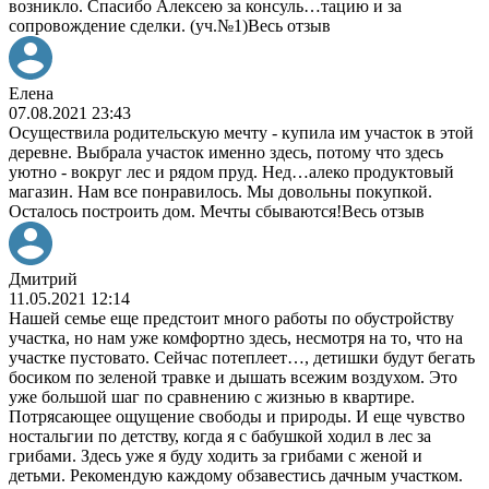
возникло. Спасибо Алексею за консуль
…
тацию и за
сопровождение сделки. (уч.№1)
Весь отзыв
Елена
07.08.2021 23:43
Осуществила родительскую мечту - купила им участок в этой
деревне. Выбрала участок именно здесь, потому что здесь
уютно - вокруг лес и рядом пруд. Нед
…
алеко продуктовый
магазин. Нам все понравилось. Мы довольны покупкой.
Осталось построить дом. Мечты сбываются!
Весь отзыв
Дмитрий
11.05.2021 12:14
Нашей семье еще предстоит много работы по обустройству
участка, но нам уже комфортно здесь, несмотря на то, что на
участке пустовато. Сейчас потеплеет
…
, детишки будут бегать
босиком по зеленой травке и дышать всежим воздухом. Это
уже большой шаг по сравнению с жизнью в квартире.
Потрясающее ощущение свободы и природы. И еще чувство
ностальгии по детству, когда я с бабушкой ходил в лес за
грибами. Здесь уже я буду ходить за грибами с женой и
детьми. Рекомендую каждому обзавестись дачным участком.