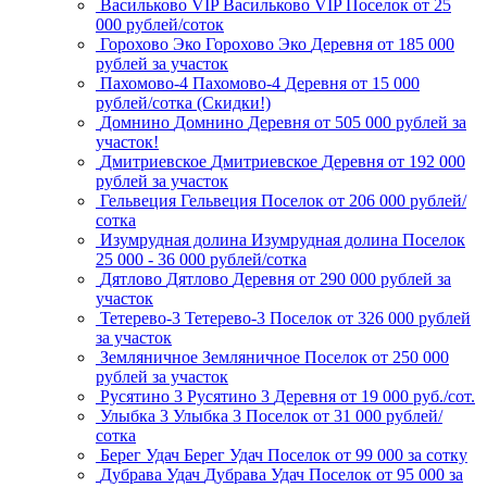
Васильково VIP
Васильково VIP
Поселок
от 25
000 рублей/соток
Горохово Эко
Горохово Эко
Деревня
от 185 000
рублей за участок
Пахомово-4
Пахомово-4
Деревня
от 15 000
рублей/сотка (Скидки!)
Домнино
Домнино
Деревня
от 505 000 рублей за
участок!
Дмитриевское
Дмитриевское
Деревня
от 192 000
рублей за участок
Гельвеция
Гельвеция
Поселок
от 206 000 рублей/
сотка
Изумрудная долина
Изумрудная долина
Поселок
25 000 - 36 000 рублей/сотка
Дятлово
Дятлово
Деревня
от 290 000 рублей за
участок
Тетерево-3
Тетерево-3
Поселок
от 326 000 рублей
за участок
Земляничное
Земляничное
Поселок
от 250 000
рублей за участок
Русятино 3
Русятино 3
Деревня
от 19 000 руб./сот.
Улыбка 3
Улыбка 3
Поселок
от 31 000 рублей/
сотка
Берег Удач
Берег Удач
Поселок
от 99 000 за сотку
Дубрава Удач
Дубрава Удач
Поселок
от 95 000 за