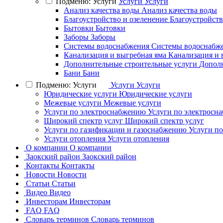
Подменю: Услуги
Услуги
Услуги
Анализ качества воды
Анализ качества воды
Благоустройство и озеленение
Благоустройств
Бытовки
Бытовки
Заборы
Заборы
Системы водоснабжения
Системы водоснабж
Канализация и выгребная яма
Канализация и 
Дополнительные строительные услуги
Дополн
Бани
Бани
Подменю: Услуги
Услуги
Услуги
Юридические услуги
Юридические услуги
Межевые услуги
Межевые услуги
Услуги по электроснабжению
Услуги по электросн
Широкий спектр услуг
Широкий спектр услуг
Услуги по газификации и газоснабжению
Услуги п
Услуги отопления
Услуги отопления
О компании
О компании
Заокский район
Заокский район
Контакты
Контакты
Новости
Новости
Статьи
Статьи
Видео
Видео
Инвесторам
Инвесторам
FAQ
FAQ
Словарь терминов
Словарь терминов