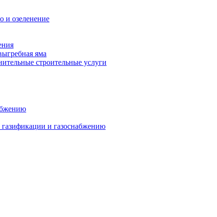
о и озеленение
ения
выгребная яма
ительные строительные услуги
абжению
о газификации и газоснабжению