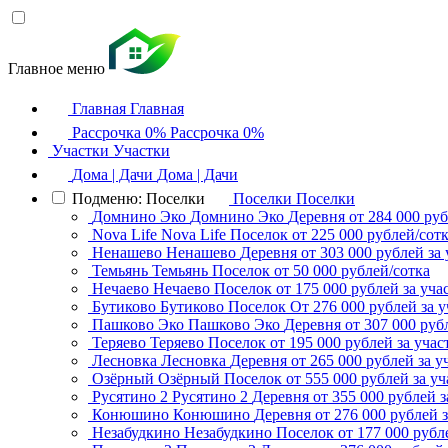
Главное меню
Главная
Главная
Рассрочка 0%
Рассрочка 0%
Участки
Участки
Дома | Дачи
Дома | Дачи
Подменю: Поселки
Поселки
Поселки
Домнино Эко
Домнино Эко
Деревня
от 284 000 руб
Nova Life
Nova Life
Поселок
от 225 000 рублей/сот
Ненашево
Ненашево
Деревня
от 303 000 рублей за 
Темьянь
Темьянь
Поселок
от 50 000 рублей/сотка
Нечаево
Нечаево
Поселок
от 175 000 рублей за уча
Бутиково
Бутиково
Поселок
От 276 000 рублей за у
Пашково Эко
Пашково Эко
Деревня
от 307 000 руб
Теряево
Теряево
Поселок
от 195 000 рублей за учас
Лесновка
Лесновка
Деревня
от 265 000 рублей за у
Озёрный
Озёрный
Поселок
от 555 000 рублей за уч
Русятино 2
Русятино 2
Деревня
от 355 000 рублей з
Конюшино
Конюшино
Деревня
от 276 000 рублей з
Незабудкино
Незабудкино
Поселок
от 177 000 рубл