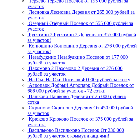
Теряево
Теряево
Поселок
от 195 000 рублей за
участок
Лесновка
Лесновка
Деревня
от 265 000 рублей за
участок!
Озёрный
Озёрный
Поселок
от 555 000 рублей за
участок
Русятино 2
Русятино 2
Деревня
от 355 000 рублей
за участок!
Конюшино
Конюшино
Деревня
от 276 000 рублей
за участок!
Незабудкино
Незабудкино
Поселок
от 177 000
рублей за участок
Пахомово 2
Пахомово 2
Деревня
от 276 000
рублей за участок
На Оке
На Оке
Поселок
40 000 рублей за сотку
Агропарк Добрый
Агропарк Добрый
Поселок
от
686 000 рублей за участок - 72 сотки
Пашково
Пашково
Деревня
от 25 000 рублей/
сотка
Скрипово
Скрипово
Деревня
От 450 000 рублей
за участок
Крюково
Крюково
Поселок
от 375 000 рублей за
участок!
Васильково
Васильково
Поселок
От 236 000
рублей за участок с коммуникациями!