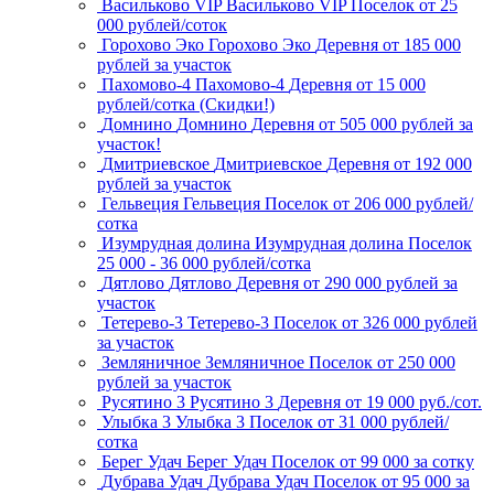
Васильково VIP
Васильково VIP
Поселок
от 25
000 рублей/соток
Горохово Эко
Горохово Эко
Деревня
от 185 000
рублей за участок
Пахомово-4
Пахомово-4
Деревня
от 15 000
рублей/сотка (Скидки!)
Домнино
Домнино
Деревня
от 505 000 рублей за
участок!
Дмитриевское
Дмитриевское
Деревня
от 192 000
рублей за участок
Гельвеция
Гельвеция
Поселок
от 206 000 рублей/
сотка
Изумрудная долина
Изумрудная долина
Поселок
25 000 - 36 000 рублей/сотка
Дятлово
Дятлово
Деревня
от 290 000 рублей за
участок
Тетерево-3
Тетерево-3
Поселок
от 326 000 рублей
за участок
Земляничное
Земляничное
Поселок
от 250 000
рублей за участок
Русятино 3
Русятино 3
Деревня
от 19 000 руб./сот.
Улыбка 3
Улыбка 3
Поселок
от 31 000 рублей/
сотка
Берег Удач
Берег Удач
Поселок
от 99 000 за сотку
Дубрава Удач
Дубрава Удач
Поселок
от 95 000 за