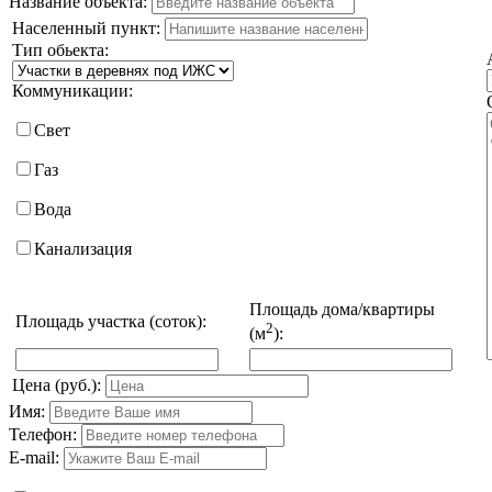
Название объекта:
Населенный пункт:
Тип обьекта:
Коммуникации:
Свет
Газ
Вода
Канализация
Площадь дома/квартиры
Площадь участка (соток):
2
(м
):
Цена (руб.):
Имя:
Телефон:
E-mail: