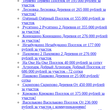
Теряево
Теряево
Поселок
от 195 000 рублей за
участок
Лесновка
Лесновка
Деревня
от 265 000 рублей за
участок!
Озёрный
Озёрный
Поселок
от 555 000 рублей за
участок
Русятино 2
Русятино 2
Деревня
от 355 000 рублей
за участок!
Конюшино
Конюшино
Деревня
от 276 000 рублей
за участок!
Незабудкино
Незабудкино
Поселок
от 177 000
рублей за участок
Пахомово 2
Пахомово 2
Деревня
от 276 000
рублей за участок
На Оке
На Оке
Поселок
40 000 рублей за сотку
Агропарк Добрый
Агропарк Добрый
Поселок
от
686 000 рублей за участок - 72 сотки
Пашково
Пашково
Деревня
от 25 000 рублей/
сотка
Скрипово
Скрипово
Деревня
От 450 000 рублей
за участок
Крюково
Крюково
Поселок
от 375 000 рублей за
участок!
Васильково
Васильково
Поселок
От 236 000
рублей за участок с коммуникациями!