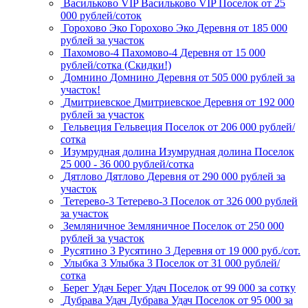
Васильково VIP
Васильково VIP
Поселок
от 25
000 рублей/соток
Горохово Эко
Горохово Эко
Деревня
от 185 000
рублей за участок
Пахомово-4
Пахомово-4
Деревня
от 15 000
рублей/сотка (Скидки!)
Домнино
Домнино
Деревня
от 505 000 рублей за
участок!
Дмитриевское
Дмитриевское
Деревня
от 192 000
рублей за участок
Гельвеция
Гельвеция
Поселок
от 206 000 рублей/
сотка
Изумрудная долина
Изумрудная долина
Поселок
25 000 - 36 000 рублей/сотка
Дятлово
Дятлово
Деревня
от 290 000 рублей за
участок
Тетерево-3
Тетерево-3
Поселок
от 326 000 рублей
за участок
Земляничное
Земляничное
Поселок
от 250 000
рублей за участок
Русятино 3
Русятино 3
Деревня
от 19 000 руб./сот.
Улыбка 3
Улыбка 3
Поселок
от 31 000 рублей/
сотка
Берег Удач
Берег Удач
Поселок
от 99 000 за сотку
Дубрава Удач
Дубрава Удач
Поселок
от 95 000 за