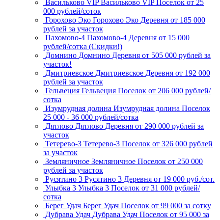
Васильково VIP
Васильково VIP
Поселок
от 25
000 рублей/соток
Горохово Эко
Горохово Эко
Деревня
от 185 000
рублей за участок
Пахомово-4
Пахомово-4
Деревня
от 15 000
рублей/сотка (Скидки!)
Домнино
Домнино
Деревня
от 505 000 рублей за
участок!
Дмитриевское
Дмитриевское
Деревня
от 192 000
рублей за участок
Гельвеция
Гельвеция
Поселок
от 206 000 рублей/
сотка
Изумрудная долина
Изумрудная долина
Поселок
25 000 - 36 000 рублей/сотка
Дятлово
Дятлово
Деревня
от 290 000 рублей за
участок
Тетерево-3
Тетерево-3
Поселок
от 326 000 рублей
за участок
Земляничное
Земляничное
Поселок
от 250 000
рублей за участок
Русятино 3
Русятино 3
Деревня
от 19 000 руб./сот.
Улыбка 3
Улыбка 3
Поселок
от 31 000 рублей/
сотка
Берег Удач
Берег Удач
Поселок
от 99 000 за сотку
Дубрава Удач
Дубрава Удач
Поселок
от 95 000 за