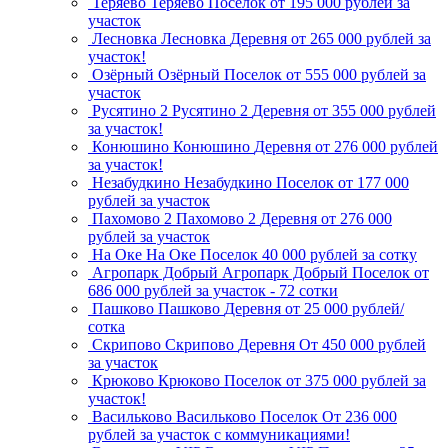
Теряево
Теряево
Поселок
от 195 000 рублей за
участок
Лесновка
Лесновка
Деревня
от 265 000 рублей за
участок!
Озёрный
Озёрный
Поселок
от 555 000 рублей за
участок
Русятино 2
Русятино 2
Деревня
от 355 000 рублей
за участок!
Конюшино
Конюшино
Деревня
от 276 000 рублей
за участок!
Незабудкино
Незабудкино
Поселок
от 177 000
рублей за участок
Пахомово 2
Пахомово 2
Деревня
от 276 000
рублей за участок
На Оке
На Оке
Поселок
40 000 рублей за сотку
Агропарк Добрый
Агропарк Добрый
Поселок
от
686 000 рублей за участок - 72 сотки
Пашково
Пашково
Деревня
от 25 000 рублей/
сотка
Скрипово
Скрипово
Деревня
От 450 000 рублей
за участок
Крюково
Крюково
Поселок
от 375 000 рублей за
участок!
Васильково
Васильково
Поселок
От 236 000
рублей за участок с коммуникациями!