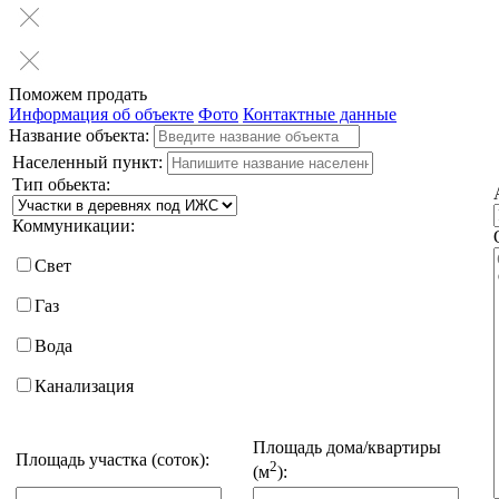
Поможем продать
Информация об объекте
Фото
Контактные данные
Название объекта:
Населенный пункт:
Тип обьекта:
Коммуникации:
Свет
Газ
Вода
Канализация
Площадь дома/квартиры
Площадь участка (соток):
2
(м
):