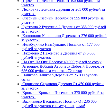
Теряево
Теряево
Поселок
от 195 000 рублей за
участок
Лесновка
Лесновка
Деревня
от 265 000 рублей за
участок!
Озёрный
Озёрный
Поселок
от 555 000 рублей за
участок
Русятино 2
Русятино 2
Деревня
от 355 000 рублей
за участок!
Конюшино
Конюшино
Деревня
от 276 000 рублей
за участок!
Незабудкино
Незабудкино
Поселок
от 177 000
рублей за участок
Пахомово 2
Пахомово 2
Деревня
от 276 000
рублей за участок
На Оке
На Оке
Поселок
40 000 рублей за сотку
Агропарк Добрый
Агропарк Добрый
Поселок
от
686 000 рублей за участок - 72 сотки
Пашково
Пашково
Деревня
от 25 000 рублей/
сотка
Скрипово
Скрипово
Деревня
От 450 000 рублей
за участок
Крюково
Крюково
Поселок
от 375 000 рублей за
участок!
Васильково
Васильково
Поселок
От 236 000
рублей за участок с коммуникациями!