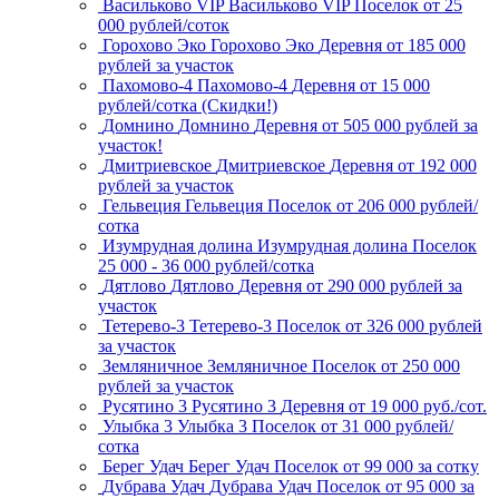
Васильково VIP
Васильково VIP
Поселок
от 25
000 рублей/соток
Горохово Эко
Горохово Эко
Деревня
от 185 000
рублей за участок
Пахомово-4
Пахомово-4
Деревня
от 15 000
рублей/сотка (Скидки!)
Домнино
Домнино
Деревня
от 505 000 рублей за
участок!
Дмитриевское
Дмитриевское
Деревня
от 192 000
рублей за участок
Гельвеция
Гельвеция
Поселок
от 206 000 рублей/
сотка
Изумрудная долина
Изумрудная долина
Поселок
25 000 - 36 000 рублей/сотка
Дятлово
Дятлово
Деревня
от 290 000 рублей за
участок
Тетерево-3
Тетерево-3
Поселок
от 326 000 рублей
за участок
Земляничное
Земляничное
Поселок
от 250 000
рублей за участок
Русятино 3
Русятино 3
Деревня
от 19 000 руб./сот.
Улыбка 3
Улыбка 3
Поселок
от 31 000 рублей/
сотка
Берег Удач
Берег Удач
Поселок
от 99 000 за сотку
Дубрава Удач
Дубрава Удач
Поселок
от 95 000 за