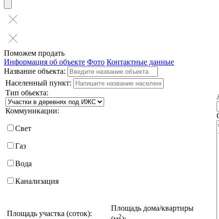
Поможем продать
Информация об объекте
Фото
Контактные данные
Название объекта:
Населенный пункт:
Тип обьекта:
Коммуникации:
Свет
Газ
Вода
Канализация
Площадь дома/квартиры
Площадь участка (соток):
2
(м
):