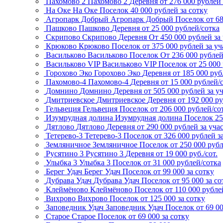
Пахомово 2
Пахомово 2
Деревня
от 276 000 рублей 
На Оке
На Оке
Поселок
40 000 рублей за сотку
Агропарк Добрый
Агропарк Добрый
Поселок
от 6
Пашково
Пашково
Деревня
от 25 000 рублей/сотка
Скрипово
Скрипово
Деревня
От 450 000 рублей за
Крюково
Крюково
Поселок
от 375 000 рублей за уч
Васильково
Васильково
Поселок
От 236 000 рубле
Васильково VIP
Васильково VIP
Поселок
от 25 000
Горохово Эко
Горохово Эко
Деревня
от 185 000 руб
Пахомово-4
Пахомово-4
Деревня
от 15 000 рублей/
Домнино
Домнино
Деревня
от 505 000 рублей за у
Дмитриевское
Дмитриевское
Деревня
от 192 000 р
Гельвеция
Гельвеция
Поселок
от 206 000 рублей/со
Изумрудная долина
Изумрудная долина
Поселок
25
Дятлово
Дятлово
Деревня
от 290 000 рублей за уча
Тетерево-3
Тетерево-3
Поселок
от 326 000 рублей з
Земляничное
Земляничное
Поселок
от 250 000 рубл
Русятино 3
Русятино 3
Деревня
от 19 000 руб./сот.
Улыбка 3
Улыбка 3
Поселок
от 31 000 рублей/сотка
Берег Удач
Берег Удач
Поселок
от 99 000 за сотку
Дубрава Удач
Дубрава Удач
Поселок
от 95 000 за со
Клеймёново
Клеймёново
Поселок
от 110 000 рубле
Вихрово
Вихрово
Поселок
от 125 000 за сотку
Заповедник Удач
Заповедник Удач
Поселок
от 69 0
Старое
Старое
Поселок
от 69 000 за сотку