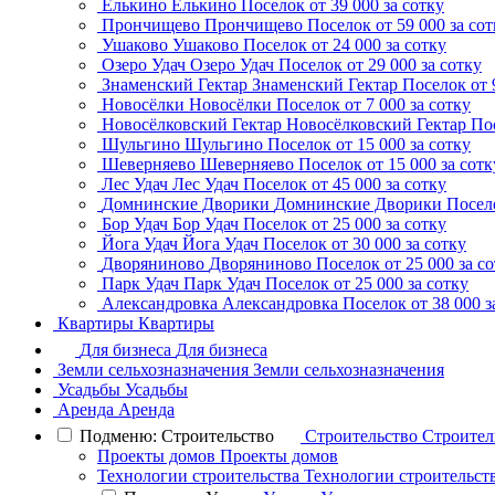
Елькино
Елькино
Поселок
от 39 000 за сотку
Прончищево
Прончищево
Поселок
от 59 000 за со
Ушаково
Ушаково
Поселок
от 24 000 за сотку
Озеро Удач
Озеро Удач
Поселок
от 29 000 за сотку
Знаменский Гектар
Знаменский Гектар
Поселок
от 
Новосёлки
Новосёлки
Поселок
от 7 000 за сотку
Новосёлковский Гектар
Новосёлковский Гектар
По
Шульгино
Шульгино
Поселок
от 15 000 за сотку
Шеверняево
Шеверняево
Поселок
от 15 000 за сотк
Лес Удач
Лес Удач
Поселок
от 45 000 за сотку
Домнинские Дворики
Домнинские Дворики
Посел
Бор Удач
Бор Удач
Поселок
от 25 000 за сотку
Йога Удач
Йога Удач
Поселок
от 30 000 за сотку
Дворяниново
Дворяниново
Поселок
от 25 000 за с
Парк Удач
Парк Удач
Поселок
от 25 000 за сотку
Александровка
Александровка
Поселок
от 38 000 з
Квартиры
Квартиры
Для бизнеса
Для бизнеса
Земли сельхозназначения
Земли сельхозназначения
Усадьбы
Усадьбы
Аренда
Аренда
Подменю: Строительство
Строительство
Строител
Проекты домов
Проекты домов
Технологии строительства
Технологии строительст