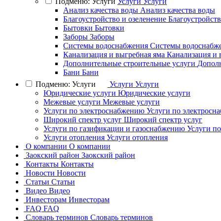
Подменю: Услуги
Услуги
Услуги
Анализ качества воды
Анализ качества воды
Благоустройство и озеленение
Благоустройств
Бытовки
Бытовки
Заборы
Заборы
Системы водоснабжения
Системы водоснабж
Канализация и выгребная яма
Канализация и 
Дополнительные строительные услуги
Дополн
Бани
Бани
Подменю: Услуги
Услуги
Услуги
Юридические услуги
Юридические услуги
Межевые услуги
Межевые услуги
Услуги по электроснабжению
Услуги по электросн
Широкий спектр услуг
Широкий спектр услуг
Услуги по газификации и газоснабжению
Услуги п
Услуги отопления
Услуги отопления
О компании
О компании
Заокский район
Заокский район
Контакты
Контакты
Новости
Новости
Статьи
Статьи
Видео
Видео
Инвесторам
Инвесторам
FAQ
FAQ
Словарь терминов
Словарь терминов