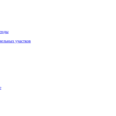
ренды
емельных участков
е