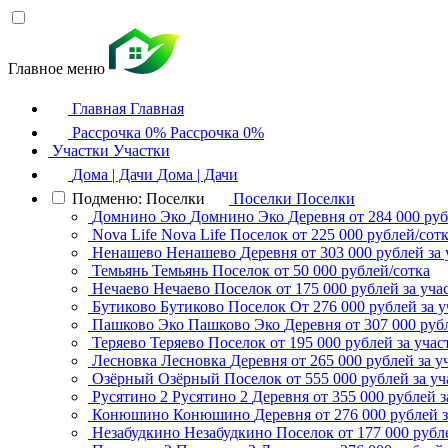
Главное меню
Главная
Главная
Рассрочка 0%
Рассрочка 0%
Участки
Участки
Дома | Дачи
Дома | Дачи
Подменю: Поселки
Поселки
Поселки
Домнино Эко
Домнино Эко
Деревня
от 284 000 руб
Nova Life
Nova Life
Поселок
от 225 000 рублей/сот
Ненашево
Ненашево
Деревня
от 303 000 рублей за 
Темьянь
Темьянь
Поселок
от 50 000 рублей/сотка
Нечаево
Нечаево
Поселок
от 175 000 рублей за уча
Бутиково
Бутиково
Поселок
От 276 000 рублей за у
Пашково Эко
Пашково Эко
Деревня
от 307 000 руб
Теряево
Теряево
Поселок
от 195 000 рублей за учас
Лесновка
Лесновка
Деревня
от 265 000 рублей за у
Озёрный
Озёрный
Поселок
от 555 000 рублей за уч
Русятино 2
Русятино 2
Деревня
от 355 000 рублей з
Конюшино
Конюшино
Деревня
от 276 000 рублей з
Незабудкино
Незабудкино
Поселок
от 177 000 рубл