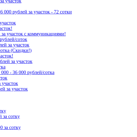
за участок
86 000 рублей за участок - 72 сотки
 участок
асток!
й за участок с коммуникациями!
 рублей/соток
лей за участок
сотка (Скидки!)
часток!
ублей за участок
тка
 000 - 36 000 рублей/сотка
сток
а участок
ей за участок
тку
й за сотку
00 за сотку