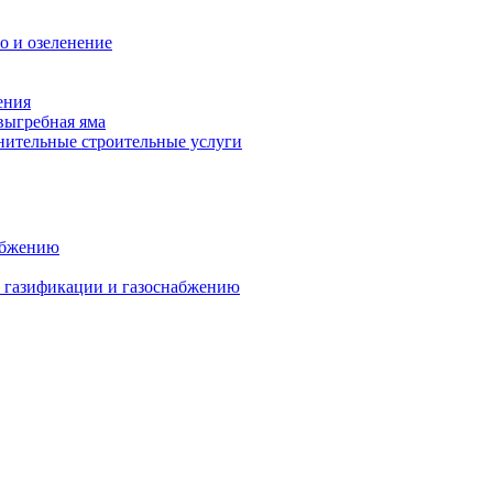
о и озеленение
ения
выгребная яма
ительные строительные услуги
абжению
о газификации и газоснабжению