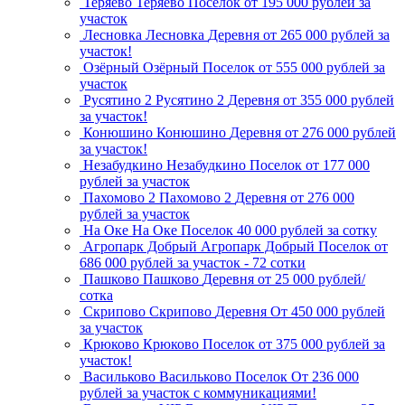
Теряево
Теряево
Поселок
от 195 000 рублей за
участок
Лесновка
Лесновка
Деревня
от 265 000 рублей за
участок!
Озёрный
Озёрный
Поселок
от 555 000 рублей за
участок
Русятино 2
Русятино 2
Деревня
от 355 000 рублей
за участок!
Конюшино
Конюшино
Деревня
от 276 000 рублей
за участок!
Незабудкино
Незабудкино
Поселок
от 177 000
рублей за участок
Пахомово 2
Пахомово 2
Деревня
от 276 000
рублей за участок
На Оке
На Оке
Поселок
40 000 рублей за сотку
Агропарк Добрый
Агропарк Добрый
Поселок
от
686 000 рублей за участок - 72 сотки
Пашково
Пашково
Деревня
от 25 000 рублей/
сотка
Скрипово
Скрипово
Деревня
От 450 000 рублей
за участок
Крюково
Крюково
Поселок
от 375 000 рублей за
участок!
Васильково
Васильково
Поселок
От 236 000
рублей за участок с коммуникациями!