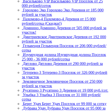
Васильково VIP
Васильково VIP
Поселок
от 25
000 рублей/соток
Горохово Эко
Горохово Эко
Деревня
от 185 000
рублей за участок
Пахомово-4
Пахомово-4
Деревня
от 15 000
рублей/сотка (Скидки!)
Домнино
Домнино
Деревня
от 505 000 рублей за
участок!
Дмитриевское
Дмитриевское
Деревня
от 192 000
рублей за участок
Гельвеция
Гельвеция
Поселок
от 206 000 рублей/
сотка
Изумрудная долина
Изумрудная долина
Поселок
25 000 - 36 000 рублей/сотка
Дятлово
Дятлово
Деревня
от 290 000 рублей за
участок
Тетерево-3
Тетерево-3
Поселок
от 326 000 рублей
за участок
Земляничное
Земляничное
Поселок
от 250 000
рублей за участок
Русятино 3
Русятино 3
Деревня
от 19 000 руб./сот.
Улыбка 3
Улыбка 3
Поселок
от 31 000 рублей/
сотка
Берег Удач
Берег Удач
Поселок
от 99 000 за сотку
Дубрава Удач
Дубрава Удач
Поселок
от 95 000 за